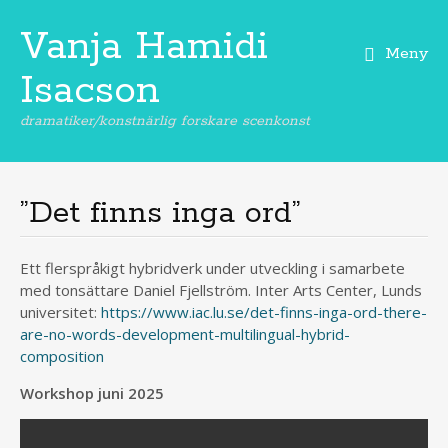
Vanja Hamidi
Meny
Isacson
dramatiker/konstnärlig forskare scenkonst
Hoppa
till
innehåll
”Det finns inga ord”
Ett flerspråkigt hybridverk under utveckling i samarbete
med tonsättare Daniel Fjellström. Inter Arts Center, Lunds
universitet:
https://www.iac.lu.se/det-finns-inga-ord-there-
are-no-words-development-multilingual-hybrid-
composition
Workshop juni 2025