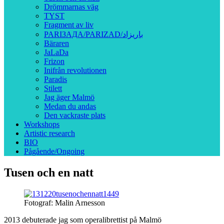
Drömmarnas väg
TYST
Fragment av liv
PARIЗAДA/PARIZAD/باريزاد
Bäraren
JaLaDa
Frizon
Inifrån revolutionen
Paradis
Stilett
Jag äger Malmö
Medan du andas
Den vackraste plats
Workshops
Artistic research
BIO
Pågående/Ongoing
Tusen och en natt
Fotograf: Malin Arnesson
2013 debuterade jag som operalibrettist på Malmö