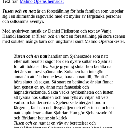
Text från
Malmö Operas hemsida:
Tusen och en natt
är en föreställning för hela familjen som utspelar
sig i en skimrande sagovärld med ett myller av färgstarka personer
och sällsamma äventyr.
Med nyskriven musik av Daniel Fjellström och text av Vanja
Hamidi Isacson är
Tusen och en natt
en föreställning på stora scenen
med solister, många barn och ungdomar samt Malmö Operaorkester.
Tusen och en natt
handlar om Sjeherazade som natt
efter natt berättar sagor för den dystre sultanen Sjahriar
för att rädda sitt liv. Varje gryning slutar hon berätta när
det är som mest spännande. Sultanen kan inte göra
annat än att låta henne leva, bara en natt till, för att få
höra slutet på sagan. Så snart en berättelse är slut finner
hon genast en ny, ännu mer fantastisk och
häpnadsväckande. Sakta väcks nyfikenheten och lusten
att lyssna hos sultanen och han fylls av viljan att veta
vad som händer sedan. Sjeherazade återger honom
färgerna, fantasin och livsglädjen och efter tusen och en
natt kapitulerar sultan Sjahriar. Han gör Sjeherazade fri
och förklarar henne sin kärlek.
Tusen och en natt
är en väv av berättelser och