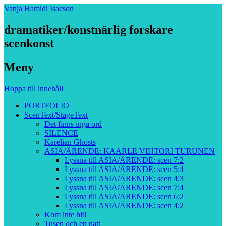
Vanja Hamidi Isacson
dramatiker/konstnärlig forskare
scenkonst
Meny
Hoppa till innehåll
PORTFOLIO
ScenText/StageText
Det finns inga ord
SILENCE
Karelian Ghosts
ASIA/ÄRENDE: KAARLE VIHTORI TURUNEN
Lyssna till ASIA/ÄRENDE: scen 7:2
Lyssna till ASIA/ÄRENDE: scen 5:4
Lyssna till ASIA/ÄRENDE: scen 4:3
Lyssna till ASIA/ÄRENDE: scen 7:4
Lyssna till ASIA/ÄRENDE: scen 6:2
Lyssna till ASIA/ÄRENDE: scen 4:2
Kom inte hit!
Tusen och en natt