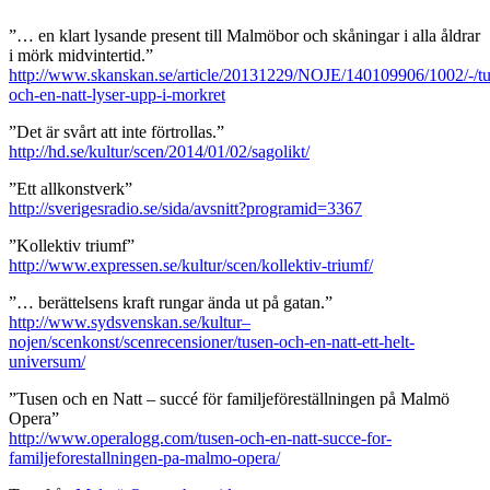
”… en klart lysande present till Malmöbor och skåningar i alla åldrar
i mörk midvintertid.”
http://www.skanskan.
se/article/20131229/NOJE/140109906/1002/-/tu
och-en-natt-lyser-upp-i-morkret
”Det är svårt att inte förtrollas.”
http://hd.se/kultur/scen/2014/01/02/sagolikt/
”Ett allkonstverk”
http://sverigesradio.se/sida/avsnitt?programid=3367
”Kollektiv triumf”
http://www.expressen.se/kultur/scen/kollektiv-triumf/
”… berättelsens kraft rungar ända ut på gatan.”
http://www.sydsvenskan.se/kultur–
nojen/scenkonst/scenrecensioner/tusen-och-en-natt-ett-helt-
universum/
”Tusen och en Natt – succé för familjeföreställningen på Malmö
Opera”
http://www.operalogg.com/tusen-och-en-natt-succe-for-
familjeforestallningen-pa-malmo-opera/