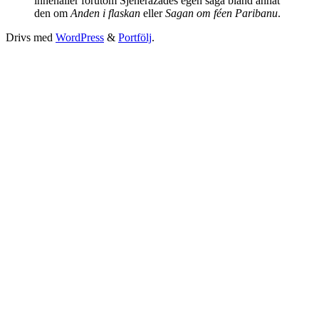
innehåller förutom Sjeherazades egen saga bland annat
den om
Anden i flaskan
eller
Sagan om féen Paribanu
.
Drivs med
WordPress
&
Portfölj
.