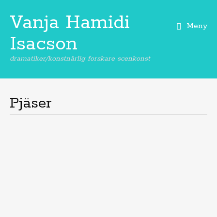
Vanja Hamidi
Meny
Isacson
dramatiker/konstnärlig forskare scenkonst
Hoppa
till
innehåll
Pjäser